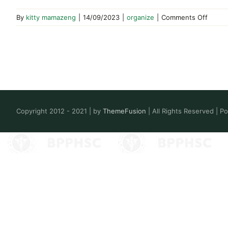
on
By
kitty mamazeng
|
14/09/2023
|
organize
|
Comments Off
Copyright 2012 - 2021 | by
ThemeFusion
| All Rights Reserved | 
Toggle
Sliding
Bar
Area