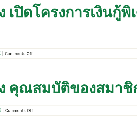
ปรับปรุง
 เปิดโครงการเงินกู้พ
แก้ไข
เพิ่ม
เติม
ระเบียบ
สหกรณ์
on
์
|
Comments Off
ประกาศ
สหกรณ์
เรื่อง
เปิด
อง คุณสมบัติของสมาชิ
โครงการ
เงิน
กู้
พิเศษ
on
์
|
Comments Off
เพื่อ
ประกาศ
ประกอบ
สหกรณ์
อาชีพ
เรื่อง