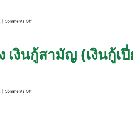
สมาชิก
ประจำ
ปี
on
์
|
Comments Off
2567
ประกาศ
สหกรณ์
เรื่อง
เงิน
งินกู้สามัญ (เงินกู้เปี
กู้
เพื่อ
เหตุ
ฉุกเฉิน
พิเศษ
on
์
|
Comments Off
ประกาศ
สหกรณ์
เรื่อง
เงิน
กู้
สามัญ