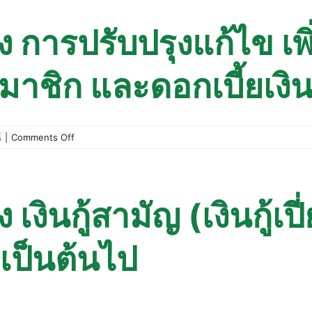
เรื่อง
การ
 การปรับปรุงแก้ไข เพิ่
ขยาย
เพดาน
สมาชิก และดอกเบี้ยเงินก
ยอด
รวม
วงเงิน
กู้
ทุก
on
์
|
Comments Off
ประเภท
ประกาศ
สหกรณ์
เรื่อง
การ
งินกู้สามัญ (เงินกู้เปี
ปรับปรุง
แก้ไข
เป็นต้นไป
เพิ่ม
เติม
ระเบียบ
ว่า
ด้วย