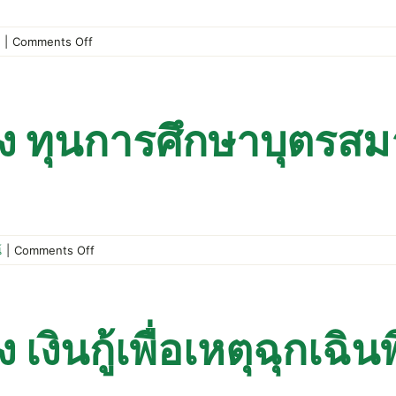
การ
ให้
on
|
Comments Off
เงิน
ประกาศ
กู้
สหกรณ์
แก่
เรื่อง
สมาชิก
เงิน
อง ทุนการศึกษาบุตรสม
และ
กู้
ดอกเบี้ย
สามัญ
เงิน
(เงิน
กู้
กู้
เปี่ยม
สุข)
on
์
|
Comments Off
สมาชิก
ประกาศ
ตั้งแต่
สหกรณ์
เลข
เรื่อง
ทะเบียน
ทุน
เงินกู้เพื่อเหตุฉุกเฉิน
ที่
การ
8163
ศึกษา
เป็นต้น
บุตร
ไป