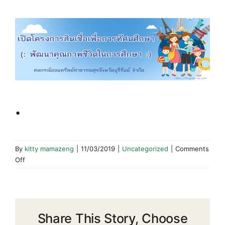
View
Larger
Image
.
By
kitty mamazeng
|
11/03/2019
|
Uncategorized
|
Comments
on
Off
.
Share This Story, Choose