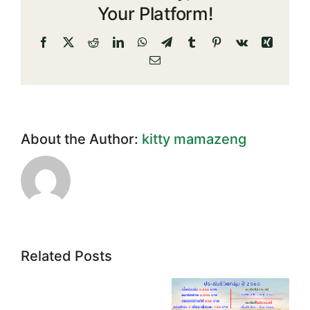
Your Platform!
Facebook
X
Reddit
LinkedIn
WhatsApp
Telegram
Tumblr
Pinterest
Vk
Xing
Email
About the Author:
kitty mamazeng
Related Posts