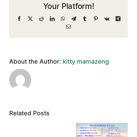
Your Platform!
Facebook
X
Reddit
LinkedIn
WhatsApp
Telegram
Tumblr
Pinterest
Vk
Xing
Email
About the Author:
kitty mamazeng
Related Posts