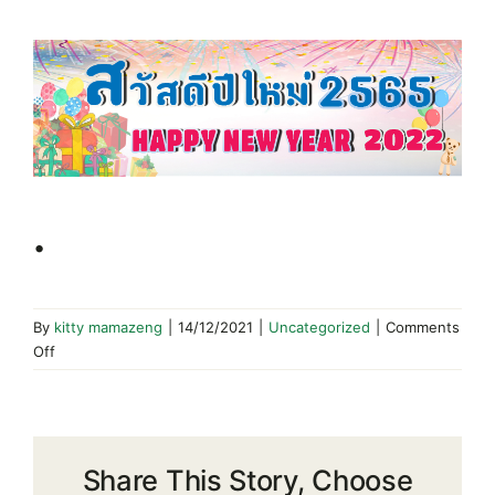
View
Larger
Image
.
By
kitty mamazeng
|
14/12/2021
|
Uncategorized
|
Comments
on
Off
.
Share This Story, Choose