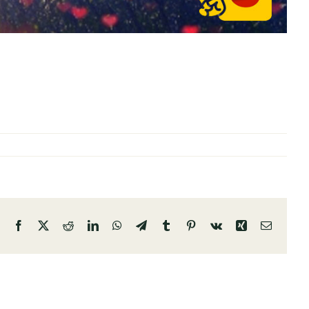
Facebook
X
Reddit
LinkedIn
WhatsApp
Telegram
Tumblr
Pinterest
Vk
Xing
Email