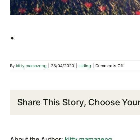
.
on
By
kitty mamazeng
|
28/04/2020
|
sliding
|
Comments Off
.
Share This Story, Choose Your
About the Author:
kitty mamazeng