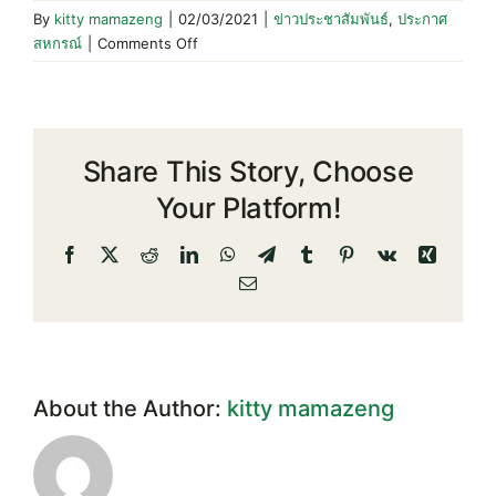
By
kitty mamazeng
|
02/03/2021
|
ข่าวประชาสัมพันธ์
,
ประกาศ
on
สหกรณ์
|
Comments Off
โครงการ
สหกรณ์
พบ
ผู้
Share This Story, Choose
แทน
สมาชิก
Your Platform!
2564
Facebook
X
Reddit
LinkedIn
WhatsApp
Telegram
Tumblr
Pinterest
Vk
Xing
Email
About the Author:
kitty mamazeng