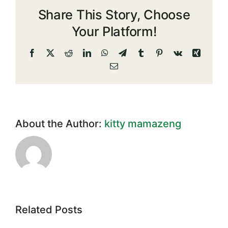
Share This Story, Choose
ยื่น
คำขอ
Your Platform!
รับ
ทุน
Facebook
X
Reddit
LinkedIn
WhatsApp
Telegram
Tumblr
Pinterest
Vk
Xing
บุตร
Email
สมาชิก
ณ
31
สิงหาคม
2564
About the Author:
kitty mamazeng
Related Posts