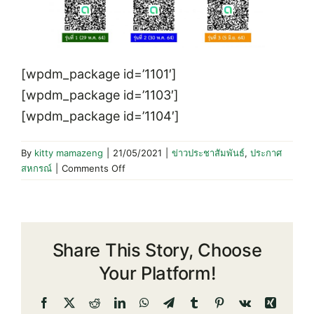
[wpdm_package id=’1101′]
[wpdm_package id=’1103′]
[wpdm_package id=’1104′]
By
kitty mamazeng
|
21/05/2021
|
ข่าวประชาสัมพันธ์
,
ประกาศ
on
สหกรณ์
|
Comments Off
ราย
ชื่อ
ผู้
เข้า
Share This Story, Choose
ร่วม
การ
Your Platform!
อบรม
โครงการ
Facebook
X
Reddit
LinkedIn
WhatsApp
Telegram
Tumblr
Pinterest
Vk
Xing
อบรม