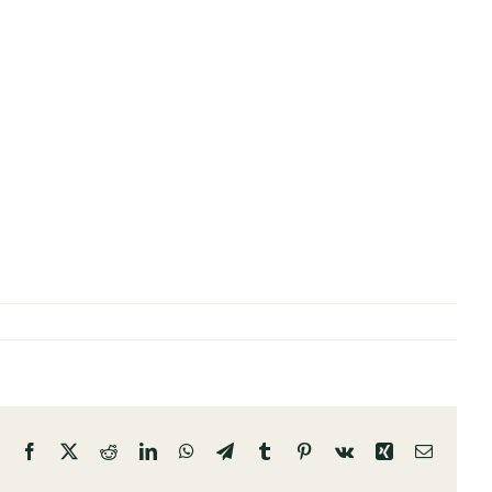
Facebook
X
Reddit
LinkedIn
WhatsApp
Telegram
Tumblr
Pinterest
Vk
Xing
Email