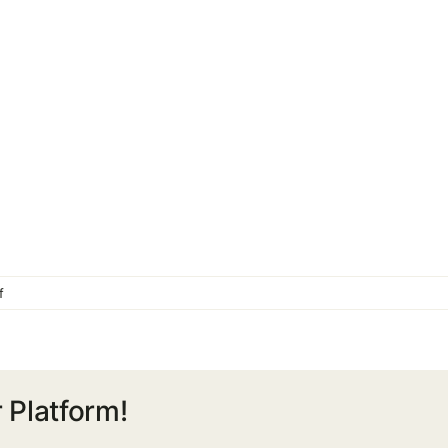
on
f
ราย
ชื่อ
ผู้
มี
 Platform!
สิทธิ
เลือก
ตั้ง