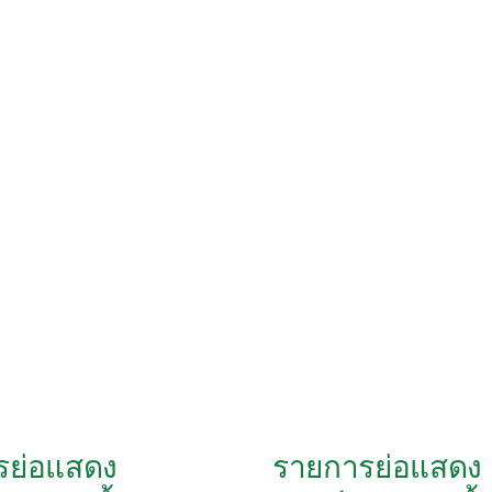
30
พฤศจิกายน
2565
รย่อแสดง
รายการย่อแสดง