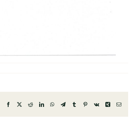
Facebook
X
Reddit
LinkedIn
WhatsApp
Telegram
Tumblr
Pinterest
Vk
Xing
Email