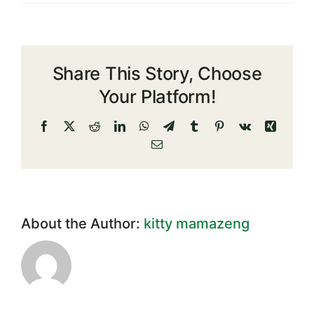
รายการ
ย่อ
แสดง
ทรัพย์สิน
Share This Story, Choose
และ
หนี้
Your Platform!
สิน
ณ
Facebook
X
Reddit
LinkedIn
WhatsApp
Telegram
Tumblr
Pinterest
Vk
Xing
วัน
Email
ที่
30
กันยายน
2566
About the Author:
kitty mamazeng