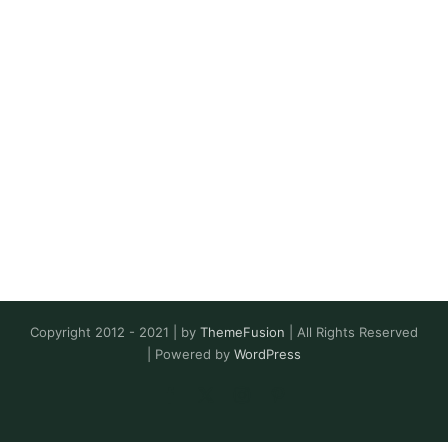
Copyright 2012 - 2021 | by
ThemeFusion
| All Rights Reserved
| Powered by
WordPress
Facebook
X
Instagram
Pinterest