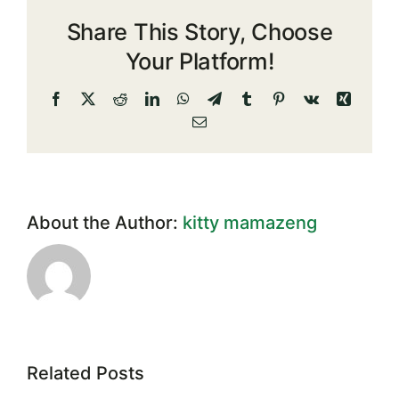
ทรัพย์สิน
Share This Story, Choose
และ
หนี้
Your Platform!
สิน
ณ
Facebook
X
Reddit
LinkedIn
WhatsApp
Telegram
Tumblr
Pinterest
Vk
Xing
วัน
Email
ที่
30
มิถุนายน
2562
About the Author:
kitty mamazeng
Related Posts