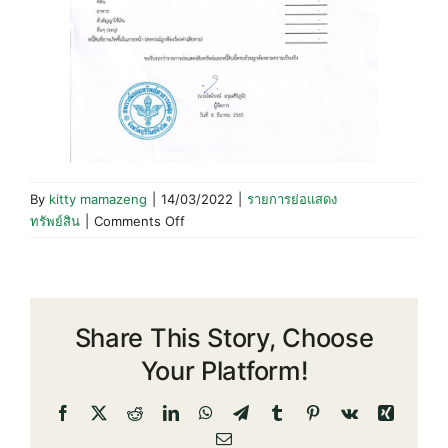
By
kitty mamazeng
|
14/03/2022
|
รายการย่อแสดง
on
ทรัพย์สิน
|
Comments Off
รายการ
ย่อ
ทรัพย์สิน
28
Share This Story, Choose
ก.พ.65
Your Platform!
Facebook
X
Reddit
LinkedIn
WhatsApp
Telegram
Tumblr
Pinterest
Vk
Xing
Email