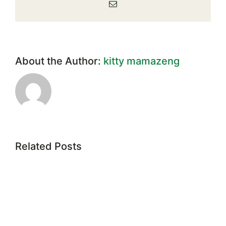
Email
การ
ชุด
ที่
44
About the Author:
kitty mamazeng
Related Posts