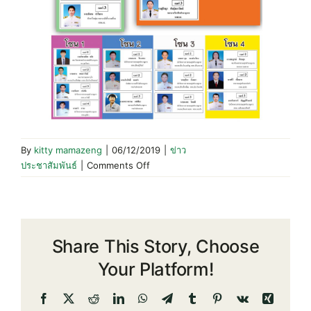
By
kitty mamazeng
|
06/12/2019
|
ข่าว
on
ประชาสัมพันธ์
|
Comments Off
ผู้รับ
สมัคร
เลือก
ตั้ง
Share This Story, Choose
สรรหา
เป็น
Your Platform!
คณะ
กรรมการ
Facebook
X
Reddit
LinkedIn
WhatsApp
Telegram
Tumblr
Pinterest
Vk
Xing
ดำเนิน