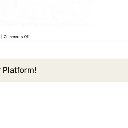
on
|
Comments Off
ประกาศ
สอบ
ราคา
จัด
 Platform!
ซื้อ
คอมพิวเตอร์
แม่
ข่าย
และ
อุปกรณ์
จำนวน
7
รายการ