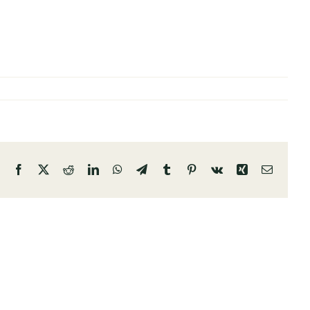
Facebook
X
Reddit
LinkedIn
WhatsApp
Telegram
Tumblr
Pinterest
Vk
Xing
Email