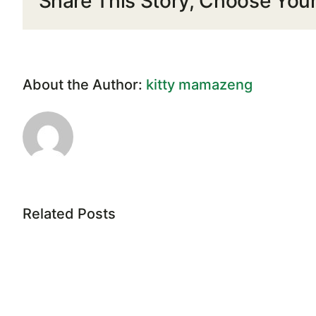
Share This Story, Choose Your
About the Author:
kitty mamazeng
Related Posts