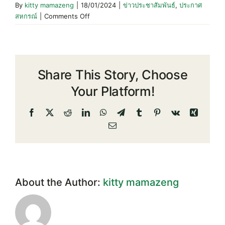
By
kitty mamazeng
|
18/01/2024
|
ข่าวประชาสัมพันธ์
,
ประกาศ
on
สหกรณ์
|
Comments Off
ประกาศ
สหกรณ์
เรื่อง
การ
Share This Story, Choose
ปิด
บัญชี
Your Platform!
เงิน
ฝาก
Facebook
X
Reddit
LinkedIn
WhatsApp
Telegram
Tumblr
Pinterest
Vk
Xing
ออม
Email
ทรัพย์
พิเศษ
เล่ม
ที่
2
About the Author:
kitty mamazeng
และ
เล่ม
ที่
3