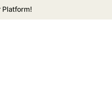
งด
 Platform!
บริการ
10
พฤษภาคม
2564