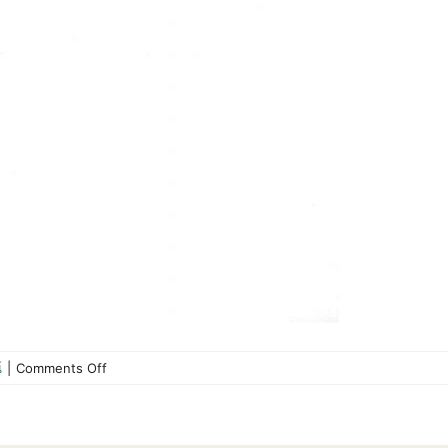
on
์
|
Comments Off
ประกาศ
สหกรณ์
เรื่อง