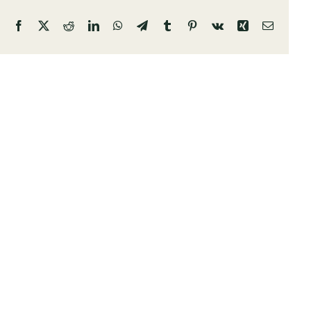
Facebook
X
Reddit
LinkedIn
WhatsApp
Telegram
Tumblr
Pinterest
Vk
Xing
Email