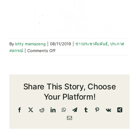
By
kitty mamazeng
|
08/11/2019
|
ข่าวประชาสัมพันธ์
,
ประกาศ
on
สหกรณ์
|
Comments Off
ประกาศ
สห
กรณ์ฯ
เรื่อง
Share This Story, Choose
การ
เลือก
Your Platform!
ตั้ง
ผู้
Facebook
X
Reddit
LinkedIn
WhatsApp
Telegram
Tumblr
Pinterest
Vk
Xing
ตรวจ
Email
สอบ
กิจการ
ประจำ
ปี