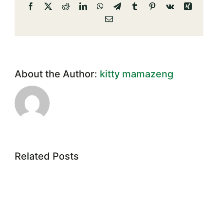
Facebook
X
Reddit
LinkedIn
WhatsApp
Telegram
Tumblr
Pinterest
Vk
Xing
เป็น
Email
กรณี
พิเศษ
About the Author:
kitty mamazeng
Related Posts