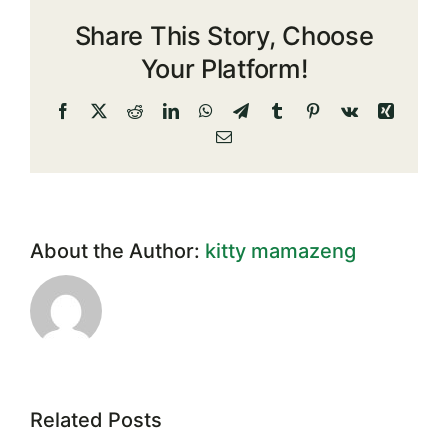
2-
Share This Story, Choose
2564
เรื่อง
Your Platform!
การ
ประชุม
Facebook
X
Reddit
LinkedIn
WhatsApp
Telegram
Tumblr
Pinterest
Vk
Xing
ใหญ่
Email
สามัญ
ประจำ
ปี
2564
About the Author:
kitty mamazeng
Related Posts