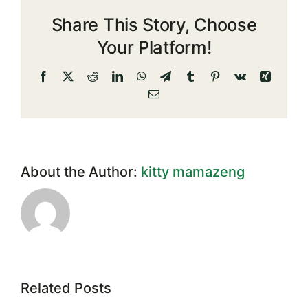
18/2563
Share This Story, Choose
เรื่อง
การ
Your Platform!
ให้
วงเงิน
Facebook
X
Reddit
LinkedIn
WhatsApp
Telegram
Tumblr
Pinterest
Vk
Xing
กู้
Email
สามัญ
และ
หลัก
ค้ำ
ประกัน
About the Author:
kitty mamazeng
Related Posts