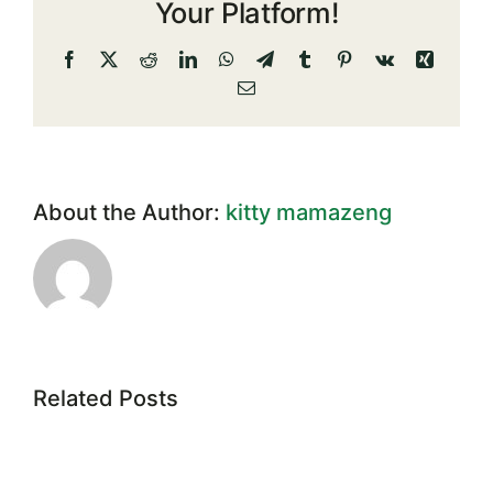
Your Platform!
เพื่อ
จ้าง
Facebook
X
Reddit
LinkedIn
WhatsApp
Telegram
Tumblr
Pinterest
Vk
Xing
เป็น
Email
เจ้า
หน้าที่
สหกรณ์
About the Author:
kitty mamazeng
Related Posts