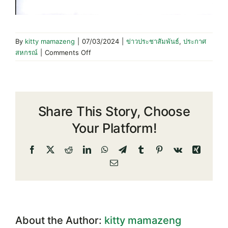
By
kitty mamazeng
|
07/03/2024
|
ข่าวประชาสัมพันธ์
,
ประกาศ
on
สหกรณ์
|
Comments Off
ประกาศ
ผล
สอบ
คัด
Share This Story, Choose
เลือก
บุคคล
Your Platform!
เพื่อ
จ้าง
Facebook
X
Reddit
LinkedIn
WhatsApp
Telegram
Tumblr
Pinterest
Vk
Xing
เป็น
Email
เจ้า
หน้าที่
สหกรณ์
(จนท.การ
เงิน)
About the Author:
kitty mamazeng