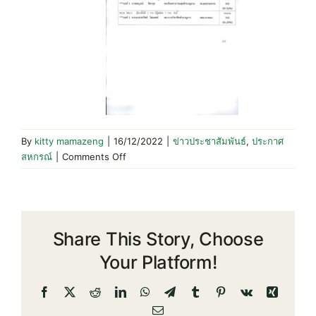
By
kitty mamazeng
|
16/12/2022
|
ข่าวประชาสัมพันธ์
,
ประกาศ
on
สหกรณ์
|
Comments Off
ประกาศ
ผล
การ
เลือก
Share This Story, Choose
ตั้ง
สรรหา
Your Platform!
คณะ
กรรมการ
Facebook
X
Reddit
LinkedIn
WhatsApp
Telegram
Tumblr
Pinterest
Vk
Xing
ดำเนิน
Email
การ