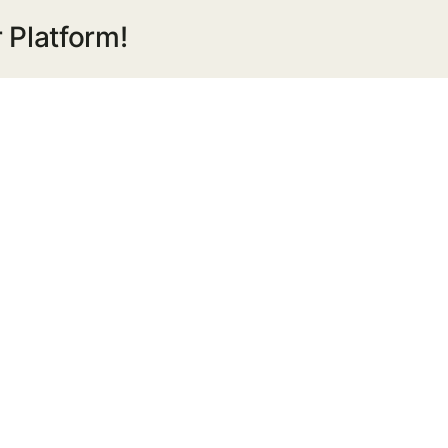
สามัญ
 Platform!
ประจำ
ปี
2565