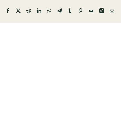
Facebook
X
Reddit
LinkedIn
WhatsApp
Telegram
Tumblr
Pinterest
Vk
Xing
Email