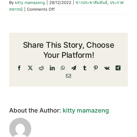
By
kitty mamazeng
|
29/12/2022
|
ข่าวประชาสัมพันธ์
,
ประกาศ
on
สหกรณ์
|
Comments Off
ประกาศ
สหกรณ์
เรื่อง
การ
Share This Story, Choose
รับ
สมัคร
Your Platform!
ผู้
เชี่ยวชาญ
Facebook
X
Reddit
LinkedIn
WhatsApp
Telegram
Tumblr
Pinterest
Vk
Xing
ด้าน
Email
การ
บริหาร
การ
เงิน
ของ
About the Author:
kitty mamazeng
สหกรณ์