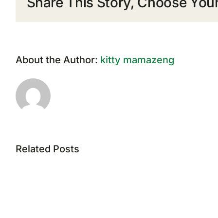
Share This Story, Choose Your
About the Author:
kitty mamazeng
Related Posts