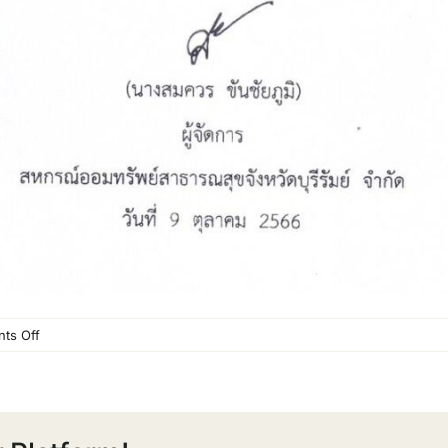
on
ts Off
รายการ
ย่อ
แสดง
ทรัพย์สิน
และ