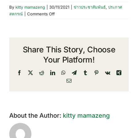
By
kitty mamazeng
|
30/11/2021
|
ข่าวประชาสัมพันธ์
,
ประกาศ
on
สหกรณ์
|
Comments Off
ประกาศ
สหกรณ์
เรื่อง
แจ้ง
Share This Story, Choose
ราย
ชื่อ
Your Platform!
ผู้
สมัคร
Facebook
X
Reddit
LinkedIn
WhatsApp
Telegram
Tumblr
Pinterest
Vk
Xing
รับ
Email
เลือก
ตั้ง
สรรหา
ประธาน
และ
About the Author:
kitty mamazeng
กรรมการ
ดำเนิน
การ